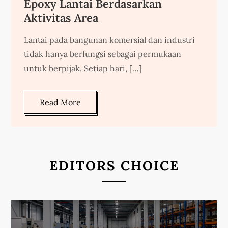
Epoxy Lantai Berdasarkan
Aktivitas Area
Lantai pada bangunan komersial dan industri
tidak hanya berfungsi sebagai permukaan
untuk berpijak. Setiap hari, […]
Read More
EDITORS CHOICE