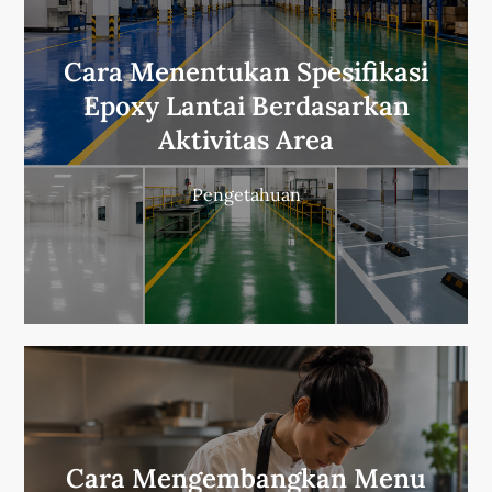
Cara Menentukan Spesifikasi
Epoxy Lantai Berdasarkan
Aktivitas Area
Pengetahuan
Cara Mengembangkan Menu