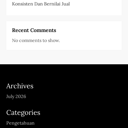
Konsisten Dan Bernilai Jual
Recent Comments
No comments to show.
Archives
July 2026
Categories
Pengetahuan